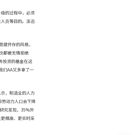
升级的过程中，必须
业人员等目的。派迅
稳健并存的风格，
次都被无情拒绝
务投资的基金在这
我们AA又多拿了一
显示，制造业的人力
间适龄劳动力人口会下降
研究发现，35%外
业更精准、更实时采