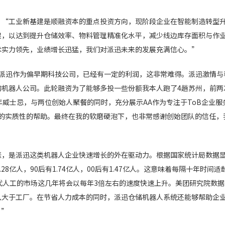
：“工业新基建是顺融资本的重点投资方向，现阶段企业在智能制造转型
建，以达到提升仓储效率、物料管理精准化水平，减少线边库存面积与作
术实力领先，业绩增长迅猛，我们对派迅未来的发展充满信心。”
“派迅作为偏早期科技公司，已经有一定的利润，这非常难得。派迅激情与
的机器人公司。此轮融资为了能够多投一些份额我本人跑了4趟苏州，前两
年威士忌，与两位创始人聚餐的同时，充分展示AA作为专注于ToB企业服
来的实质性的帮助。最终在我的软磨硬泡下，也非常感谢创始团队的信任，
涨，是派迅这类机器人企业快速增长的外在驱动力。根据国家统计局数据
2.28亿人，90后有1.74亿人，00后有1.47亿人。这意味着每隔十年时
代人工的市场这几年将会以每年3倍左右的速度快速上升。美团研究院数据
入大于工厂。在节省人力成本的同时，派迅仓储机器人系统还能够帮助企
。”