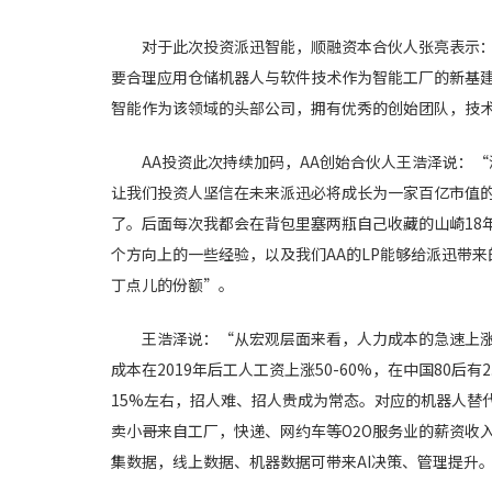
对于此次投资派迅智能，顺融资本合伙人张亮表示
要合理应用仓储机器人与软件技术作为智能工厂的新基
智能作为该领域的头部公司，拥有优秀的创始团队，技
AA投资此次持续加码，AA创始合伙人王浩泽说：
让我们投资人坚信在未来派迅必将成长为一家百亿市值
了。后面每次我都会在背包里塞两瓶自己收藏的山崎18
个方向上的一些经验，以及我们AA的LP能够给派迅带
丁点儿的份额”。
王浩泽说：“从宏观层面来看，人力成本的急速上
成本在2019年后工人工资上涨50-60%，在中国80后有
15%左右，招人难、招人贵成为常态。对应的机器人替
卖小哥来自工厂，快递、网约车等O2O服务业的薪资收
集数据，线上数据、机器数据可带来AI决策、管理提升