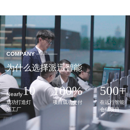
COMPANY
为什么选择派迅智能
10
100
%
500
+
Nearly
成功打造灯
项目成功交付
在运行智能
塔工厂
仓储项目