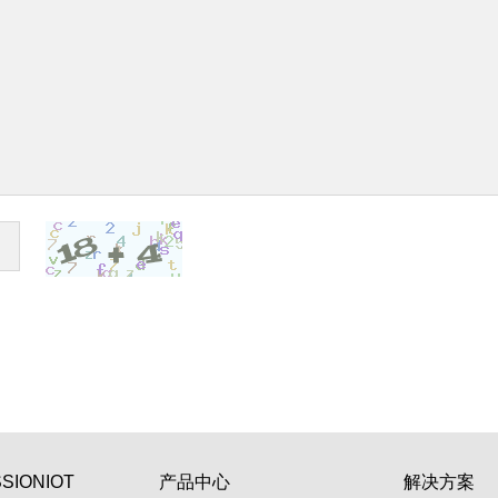
SIONIOT
产品中心
解决方案