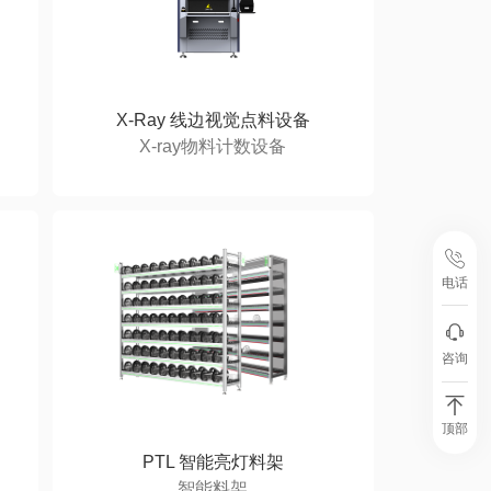
X-Ray 线边视觉点料设备
X-ray物料计数设备
电话
咨询
顶部
PTL 智能亮灯料架
智能料架