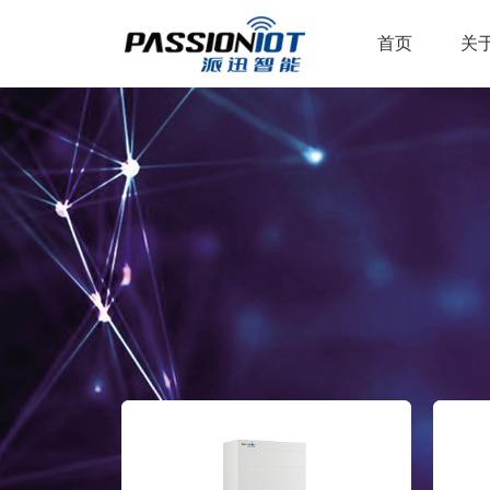
首页
关于