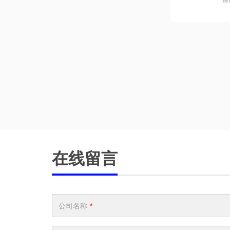
在线留言
公司名称
*