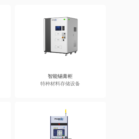
智能锡膏柜
特种材料存储设备