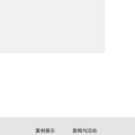
案例展示
新闻与活动