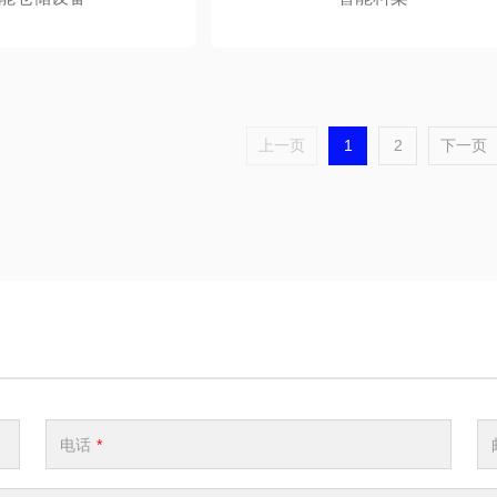
上一页
1
2
下一页
电话
*