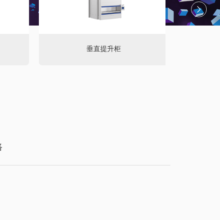
垂直提升柜
路